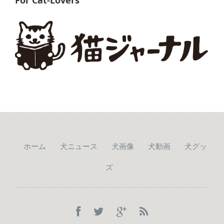
For Cat-Lovers
ホーム
犬ニュース
犬画像
犬動画
犬グッ
ズ