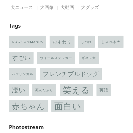
犬ニュース
犬画像
犬動画
犬グッズ
Tags
おすわり
しゃべる犬
DOG COMMANDS
しつけ
すごい
ウォールステッカー
ギネス犬
フレンチブルドッグ
バウリンガル
笑える
凄い
英語
死んだふり
面白い
赤ちゃん
Photostream