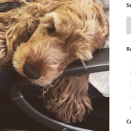
S
R
C