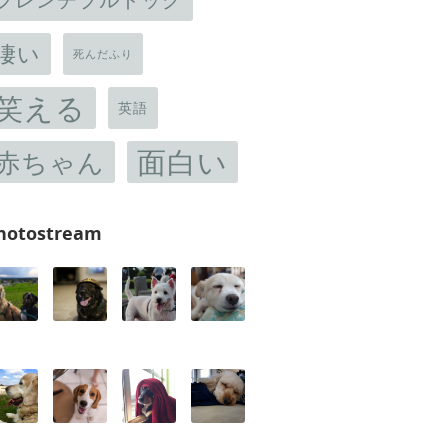
凄い
死んだふり
笑える
英語
面白い
赤ちゃん
hotostream