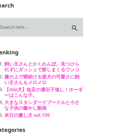
earch
anking
飼い主さんとかくれんぼ。見つけら
れずにダッシュで探しまくるワンコ
膝の上で寝続ける柴犬の可愛さに飼
い主さんもメロメロ
【mix犬】短足の遺伝子強し！ホーギ
ーはこんな子。
大きなスタンダードプードルと小さ
な子供の癒やし動画
本日の癒し犬 vol.106
ategories