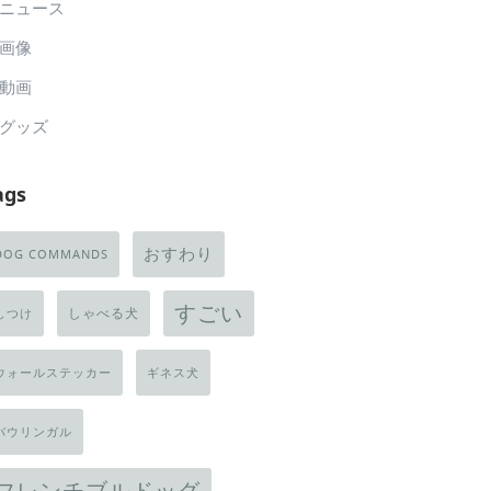
ニュース
画像
動画
グッズ
ags
おすわり
DOG COMMANDS
すごい
しゃべる犬
しつけ
ウォールステッカー
ギネス犬
バウリンガル
フレンチブルドッグ