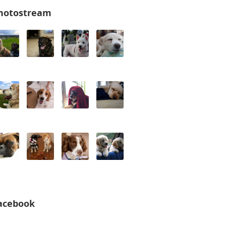
hotostream
acebook