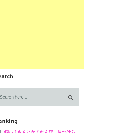
earch
anking
飼い主さんとかくれんぼ。見つけら