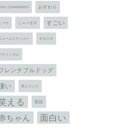
おすわり
DOG COMMANDS
すごい
しゃべる犬
しつけ
ウォールステッカー
ギネス犬
バウリンガル
フレンチブルドッグ
凄い
死んだふり
笑える
英語
面白い
赤ちゃん