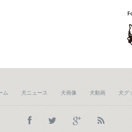
F
ーム
犬ニュース
犬画像
犬動画
犬グ