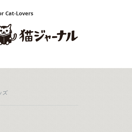
or Cat-Lovers
ッズ