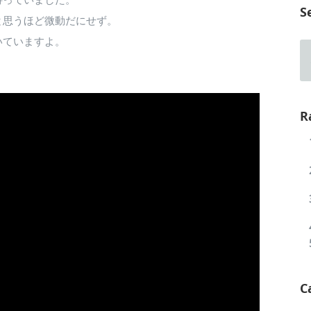
S
と思うほど微動だにせず。
いていますよ。
R
C