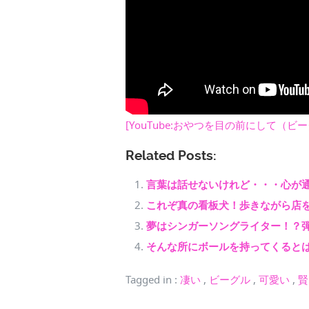
[YouTube:おやつを目の前にして（ビ
Related Posts:
言葉は話せないけれど・・・心が
これぞ真の看板犬！歩きながら店を
夢はシンガーソングライター！？
そんな所にボールを持ってくると
Tagged in
:
凄い
,
ビーグル
,
可愛い
,
賢