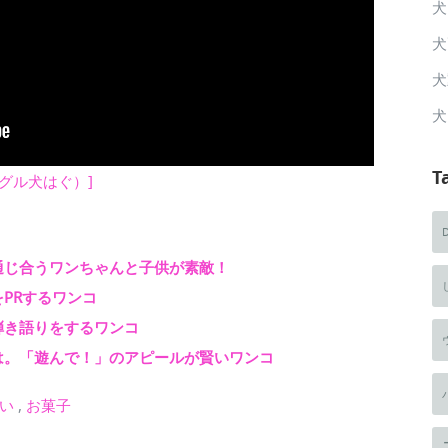
犬
犬
犬
犬
T
ーグル犬はぐ）]
通じ合うワンちゃんと子供が素敵！
PRするワンコ
弾き語りをするワンコ
は。「遊んで！」のアピールが賢いワンコ
い
,
お菓子