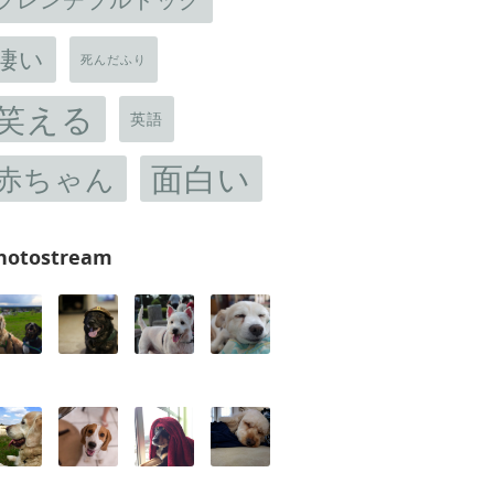
凄い
死んだふり
笑える
英語
面白い
赤ちゃん
hotostream