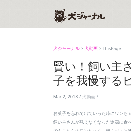
犬ジャーナル
>
犬動画
>
ThisPage
賢い！飼い主
子を我慢する
Mar 2, 2018
/
犬動画
/
お菓子を忘れて出ていった時にワンち
飼い主さんが見えなくなった途端に食
でもこちらのワンちゃん、賢くずっと