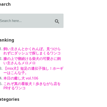
earch
anking
飼い主さんとかくれんぼ。見つけら
れずにダッシュで探しまくるワンコ
膝の上で寝続ける柴犬の可愛さに飼
い主さんもメロメロ
【mix犬】短足の遺伝子強し！ホーギ
ーはこんな子。
本日の癒し犬 vol.106
これぞ真の看板犬！歩きながら店を
PRするワンコ
ategories