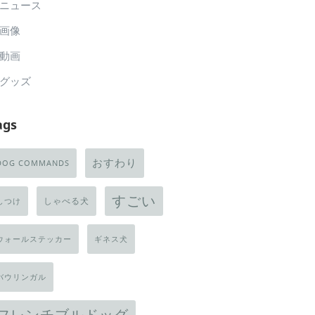
ニュース
画像
動画
グッズ
ags
おすわり
DOG COMMANDS
すごい
しゃべる犬
しつけ
ウォールステッカー
ギネス犬
バウリンガル
フレンチブルドッグ