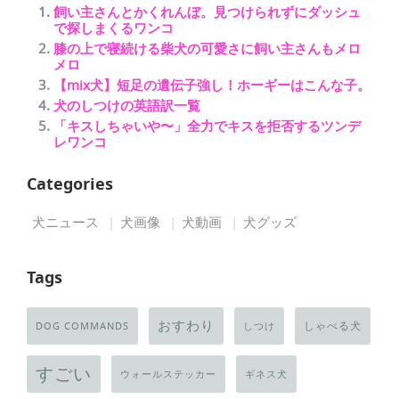
飼い主さんとかくれんぼ。見つけられずにダッシュ
で探しまくるワンコ
膝の上で寝続ける柴犬の可愛さに飼い主さんもメロ
メロ
【mix犬】短足の遺伝子強し！ホーギーはこんな子。
犬のしつけの英語訳一覧
「キスしちゃいや〜」全力でキスを拒否するツンデ
レワンコ
Categories
犬ニュース
犬画像
犬動画
犬グッズ
Tags
おすわり
しゃべる犬
DOG COMMANDS
しつけ
すごい
ウォールステッカー
ギネス犬