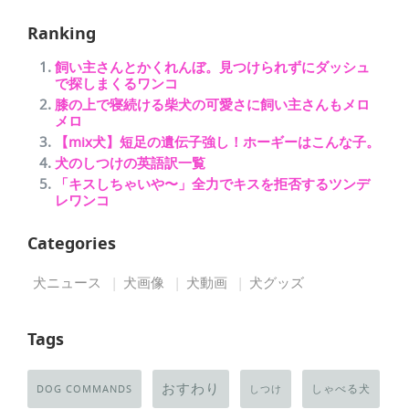
Ranking
飼い主さんとかくれんぼ。見つけられずにダッシュ
で探しまくるワンコ
膝の上で寝続ける柴犬の可愛さに飼い主さんもメロ
メロ
【mix犬】短足の遺伝子強し！ホーギーはこんな子。
犬のしつけの英語訳一覧
「キスしちゃいや〜」全力でキスを拒否するツンデ
レワンコ
Categories
犬ニュース
犬画像
犬動画
犬グッズ
Tags
おすわり
しゃべる犬
DOG COMMANDS
しつけ