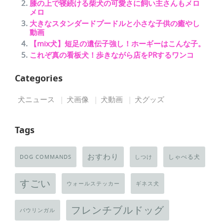
膝の上で寝続ける柴犬の可愛さに飼い主さんもメロ
メロ
大きなスタンダードプードルと小さな子供の癒やし
動画
【mix犬】短足の遺伝子強し！ホーギーはこんな子。
これぞ真の看板犬！歩きながら店をPRするワンコ
Categories
犬ニュース
犬画像
犬動画
犬グッズ
Tags
おすわり
しゃべる犬
DOG COMMANDS
しつけ
すごい
ウォールステッカー
ギネス犬
フレンチブルドッグ
バウリンガル