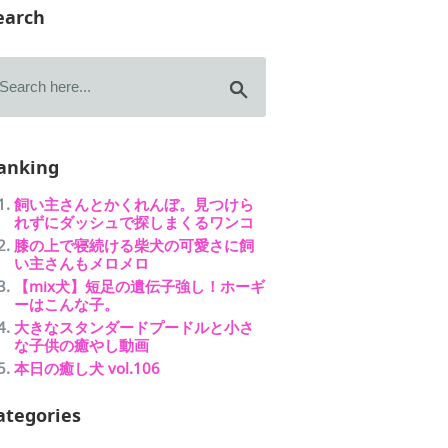
earch
anking
飼い主さんとかくれんぼ。見つけら
れずにダッシュで探しまくるワンコ
膝の上で寝続ける柴犬の可愛さに飼
い主さんもメロメロ
【mix犬】短足の遺伝子強し！ホーギ
ーはこんな子。
大きなスタンダードプードルと小さ
な子供の癒やし動画
本日の癒し犬 vol.106
ategories