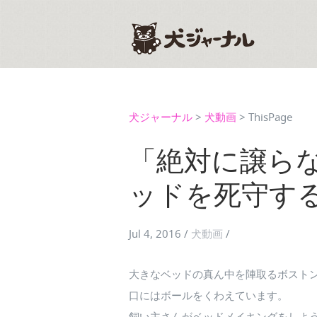
犬ジャーナル
>
犬動画
>
ThisPage
「絶対に譲ら
ッドを死守す
Jul 4, 2016
/
犬動画
/
大きなベッドの真ん中を陣取るボスト
口にはボールをくわえています。
飼い主さんがベッドメイキングをしよ