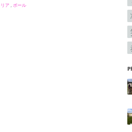
テリア
,
ボール
P