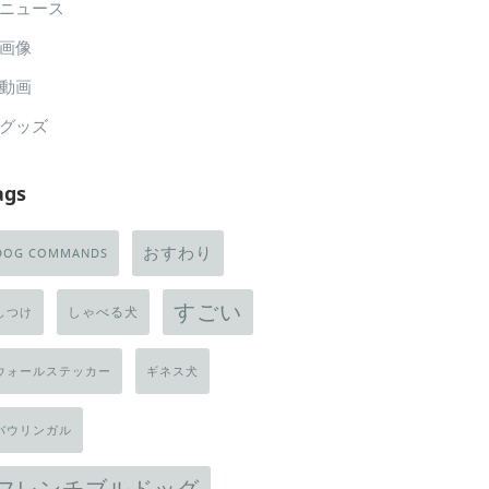
ニュース
画像
動画
グッズ
ags
おすわり
DOG COMMANDS
すごい
しゃべる犬
しつけ
ウォールステッカー
ギネス犬
バウリンガル
フレンチブルドッグ