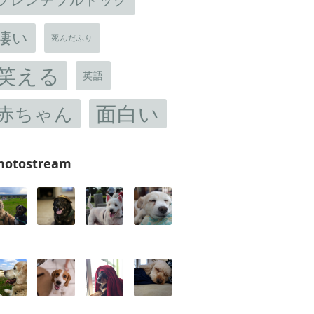
凄い
死んだふり
笑える
英語
面白い
赤ちゃん
hotostream