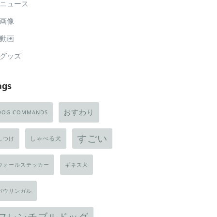
ニュース
画像
動画
グッズ
ags
おすわり
DOG COMMANDS
すごい
しゃべる犬
しつけ
ウォールステッカー
ギネス犬
バウリンガル
フレンチブルドッグ