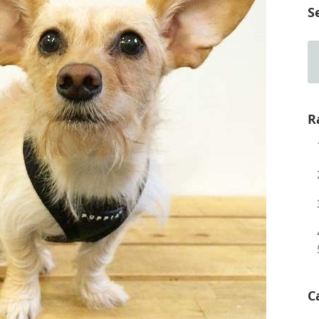
S
R
C