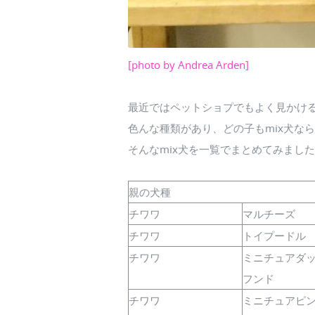
[photo by Andrea Arden]
最近ではペットショプでもよく見かける
色んな種類があり、どの子もmix犬な
そんなmix犬を一覧でまとめてみまし
親の犬種
チワワ
マルチーズ
チワワ
トイプードル
チワワ
ミニチュアダ
フンド
チワワ
ミニチュアピ