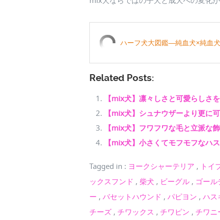
mix犬ならではの子犬と成犬への変化
ハーフ犬大図鑑―純血犬×純血犬から生
Related Posts:
【mix犬】凛々しさと可愛らしさ
【mix犬】シュナウザーより更に
【mix犬】フワフワな毛と立派な
【mix犬】小さくてモフモフなハ
Tagged in
:
ヨークシャーテリア
,
トイ
ックスフンド
,
柴犬
,
ビーグル
,
ゴール
ー
,
バセットハウンド
,
パピヨン
,
ハス
チーズ
,
チワックス
,
チワピン
,
チワニ