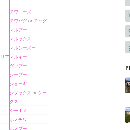
チワニーズ
チワパグ
or
チャグ
マルプー
ド
マルックス
マルシーズー
テリア
マルキー
ダップー
P
シープー
ショーギ
ド
シダックス
or
シー
クス
シーポメ
ポメチワ
ポメプー