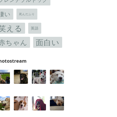
凄い
死んだふり
笑える
英語
面白い
赤ちゃん
hotostream