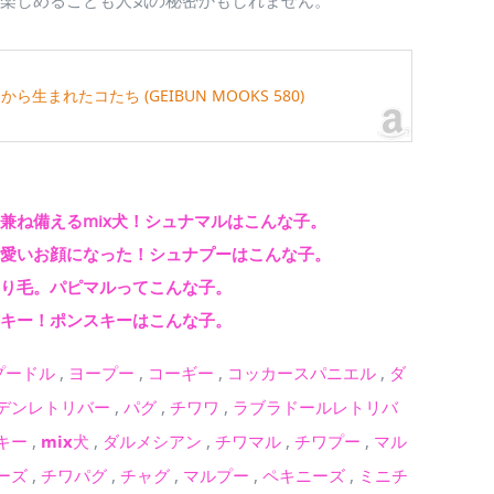
が楽しめることも人気の秘密かもしれません。
まれたコたち (GEIBUN MOOKS 580)
を兼ね備えるmix犬！シュナマルはこんな子。
可愛いお顔になった！シュナプーはこんな子。
飾り毛。パピマルってこんな子。
スキー！ポンスキーはこんな子。
プードル
,
ヨープー
,
コーギー
,
コッカースパニエル
,
ダ
デンレトリバー
,
パグ
,
チワワ
,
ラブラドールレトリバ
キー
,
mix犬
,
ダルメシアン
,
チワマル
,
チワプー
,
マル
ーズ
,
チワパグ
,
チャグ
,
マルプー
,
ペキニーズ
,
ミニチ