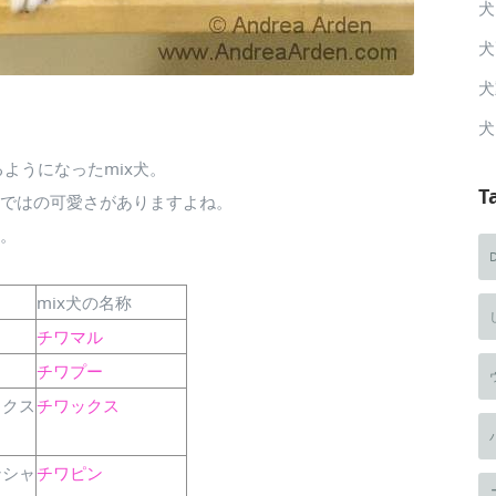
犬
犬
犬
犬
ようになったmix犬。
T
らではの可愛さがありますよね。
た。
mix犬の名称
チワマル
チワプー
ックス
チワックス
ンシャ
チワピン