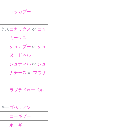
コッカプー
ックス
コカックス
or
コッ
カークス
シュナプー
or
シュ
ヌードゥル
シュナマル
or
シュ
ナチーズ
or
マウザ
ー
ラブラドゥードル
スキー
ゴベリアン
コーギプー
ホーギー