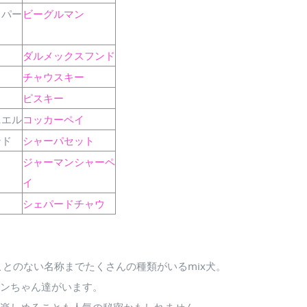
ェパー
ビーグルマン
ド
ダルメックスフンド
チャウスキー
ピスキー
ニエル
コッカーペイ
ンド
シャーパセット
ジャーマンシャーペ
イ
シェパードチャウ
とのない名称までたくさんの種類がいるmix犬。
ワンちゃん達がいます。