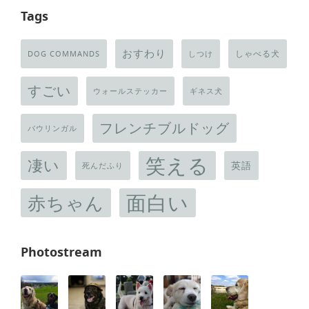
Tags
おすわり
しゃべる犬
DOG COMMANDS
しつけ
すごい
ウォールステッカー
ギネス犬
フレンチブルドッグ
バウリンガル
笑える
凄い
英語
死んだふり
面白い
赤ちゃん
Photostream