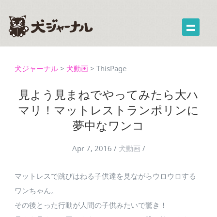
犬ジャーナル
>
犬動画
>
ThisPage
見よう見まねでやってみたら大ハ
マリ！マットレストランポリンに
夢中なワンコ
Apr 7, 2016
/
犬動画
/
マットレスで跳びはねる子供達を見ながらウロウロする
ワンちゃん。
その後とった行動が人間の子供みたいで驚き！