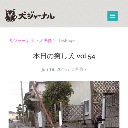
犬ジャーナル
>
犬画像
>
ThisPage
本日の癒し犬 vol.54
Jun 18, 2015
/
犬画像
/