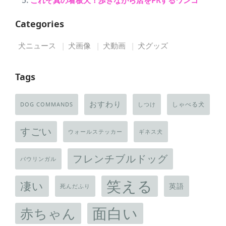
これぞ真の看板犬！歩きながら店をPRするワンコ
Categories
犬ニュース
犬画像
犬動画
犬グッズ
Tags
おすわり
しゃべる犬
DOG COMMANDS
しつけ
すごい
ウォールステッカー
ギネス犬
フレンチブルドッグ
バウリンガル
笑える
凄い
英語
死んだふり
面白い
赤ちゃん