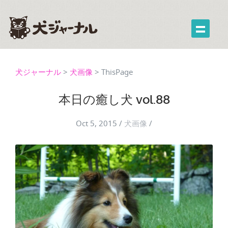
犬ジャーナル
>
犬画像
>
ThisPage
本日の癒し犬 vol.88
Oct 5, 2015
/
犬画像
/