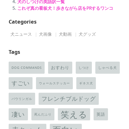
犬のしつけの英語訳一覧
これぞ真の看板犬！歩きながら店をPRするワンコ
Categories
犬ニュース
犬画像
犬動画
犬グッズ
Tags
おすわり
しゃべる犬
DOG COMMANDS
しつけ
すごい
ウォールステッカー
ギネス犬
フレンチブルドッグ
バウリンガル
笑える
凄い
英語
死んだふり