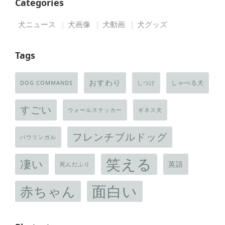
Categories
犬ニュース
犬画像
犬動画
犬グッズ
Tags
おすわり
しゃべる犬
DOG COMMANDS
しつけ
すごい
ウォールステッカー
ギネス犬
フレンチブルドッグ
バウリンガル
笑える
凄い
英語
死んだふり
面白い
赤ちゃん