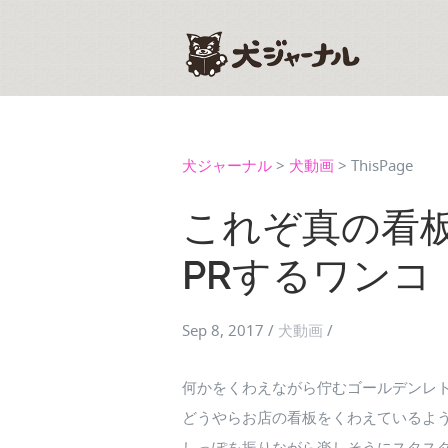
犬ジャーナル
>
犬動画
>
ThisPage
これぞ真の看
PRするワンコ
Sep 8, 2017
/
犬動画
/
何かをくわえながら佇むゴールデンレ
どうやらお店の看板をくわえているよ
しっぽを振りながら楽しそうにスタス