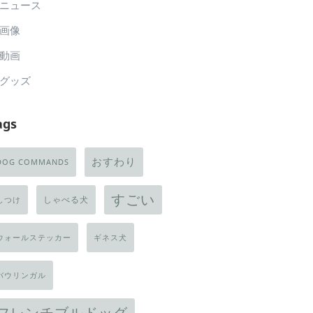
ニュース
画像
動画
グッズ
ags
おすわり
DOG COMMANDS
すごい
しゃべる犬
しつけ
ウォールステッカー
ギネス犬
バウリンガル
フレンチブルドッグ