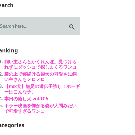
earch
anking
飼い主さんとかくれんぼ。見つけら
れずにダッシュで探しまくるワンコ
膝の上で寝続ける柴犬の可愛さに飼
い主さんもメロメロ
【mix犬】短足の遺伝子強し！ホーギ
ーはこんな子。
本日の癒し犬 vol.106
ホラー映画を怖がる姿が人間みたい
で可愛すぎるワンコ
ategories