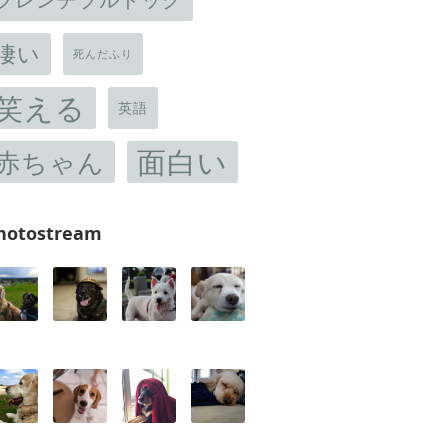
凄い
死んだふり
笑える
英語
面白い
赤ちゃん
hotostream