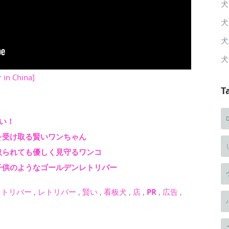
犬
犬
犬
犬
 in China]
T
い！
を受け取る賢いワンちゃん
取られても優しく見守るワンコ
子供のようなゴールデンレトリバー
レトリバー
,
レトリバー
,
賢い
,
看板犬
,
店
,
PR
,
広告
,