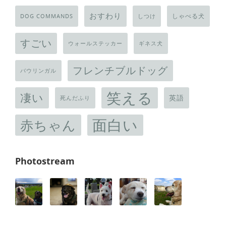
おすわり
しゃべる犬
DOG COMMANDS
しつけ
すごい
ウォールステッカー
ギネス犬
フレンチブルドッグ
バウリンガル
笑える
凄い
英語
死んだふり
面白い
赤ちゃん
Photostream