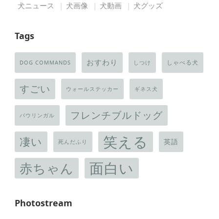
犬ニュース
犬画像
犬動画
犬グッズ
Tags
おすわり
しゃべる犬
DOG COMMANDS
しつけ
すごい
ウォールステッカー
ギネス犬
フレンチブルドッグ
バウリンガル
笑える
凄い
英語
死んだふり
面白い
赤ちゃん
Photostream