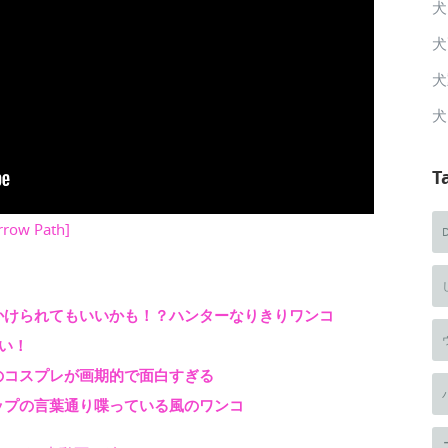
犬
犬
犬
犬
T
row Path]
かけられてもいいかも！？ハンターなりきりワンコ
い！
のコスプレが画期的で面白すぎる
ップの言葉通り喋っている風のワンコ