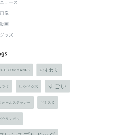
ニュース
画像
動画
グッズ
ags
おすわり
DOG COMMANDS
すごい
しゃべる犬
しつけ
ウォールステッカー
ギネス犬
バウリンガル
フレンチブルドッグ