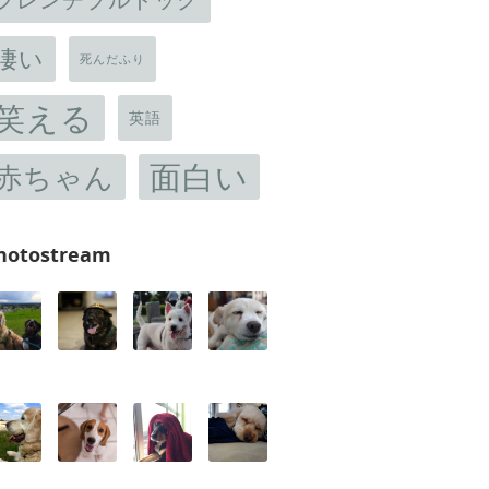
凄い
死んだふり
笑える
英語
面白い
赤ちゃん
hotostream