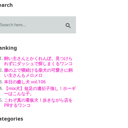
earch
anking
飼い主さんとかくれんぼ。見つけら
れずにダッシュで探しまくるワンコ
膝の上で寝続ける柴犬の可愛さに飼
い主さんもメロメロ
本日の癒し犬 vol.106
【mix犬】短足の遺伝子強し！ホーギ
ーはこんな子。
これぞ真の看板犬！歩きながら店を
PRするワンコ
ategories