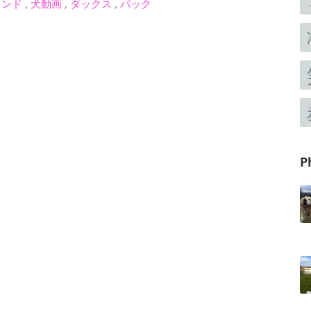
フンド
,
犬動画
,
ダックス
,
バック
P