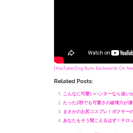
[YouTube:Dog Runs Backwards On Nar
Related Posts:
こんなに可愛いハンターなら追い
たった2秒でも可愛さの破壊力が凄
まさかのお尻コスプレ！ボクサー
あなたもそう聞こえるはず！テロ