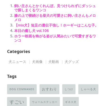
飼い主さんとかくれんぼ。見つけられずにダッシュ
で探しまくるワンコ
膝の上で寝続ける柴犬の可愛さに飼い主さんもメロ
メロ
【mix犬】短足の遺伝子強し！ホーギーはこんな子。
本日の癒し犬 vol.106
ホラー映画を怖がる姿が人間みたいで可愛すぎるワ
ンコ
Categories
犬ニュース
犬画像
犬動画
犬グッズ
Tags
おすわり
しゃべる犬
DOG COMMANDS
しつけ
すごい
ウォールステッカー
ギネス犬