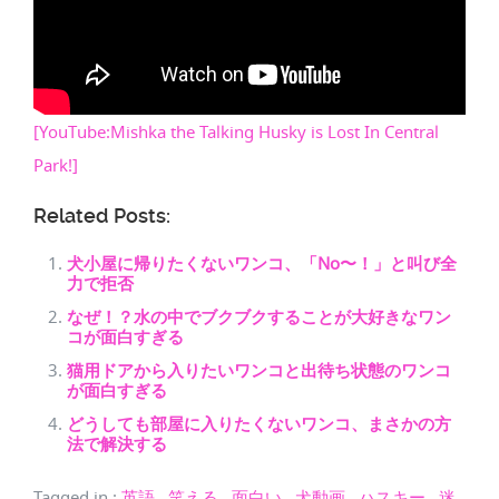
[YouTube:Mishka the Talking Husky is Lost In Central
Park!]
Related Posts:
犬小屋に帰りたくないワンコ、「No〜！」と叫び全
力で拒否
なぜ！？水の中でブクブクすることが大好きなワン
コが面白すぎる
猫用ドアから入りたいワンコと出待ち状態のワンコ
が面白すぎる
どうしても部屋に入りたくないワンコ、まさかの方
法で解決する
Tagged in
:
英語
,
笑える
,
面白い
,
犬動画
,
ハスキー
,
迷