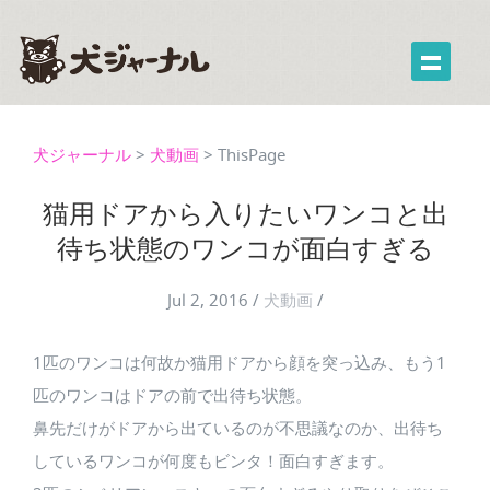
犬ジャーナル
>
犬動画
>
ThisPage
猫用ドアから入りたいワンコと出
待ち状態のワンコが面白すぎる
Jul 2, 2016
/
犬動画
/
1匹のワンコは何故か猫用ドアから顔を突っ込み、もう1
匹のワンコはドアの前で出待ち状態。
鼻先だけがドアから出ているのが不思議なのか、出待ち
しているワンコが何度もビンタ！面白すぎます。