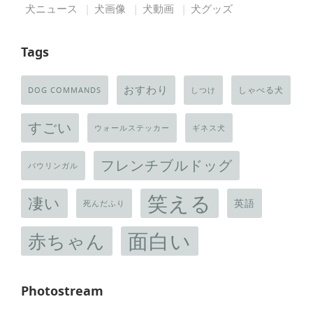
犬ニュース
犬画像
犬動画
犬グッズ
Tags
おすわり
しゃべる犬
DOG COMMANDS
しつけ
すごい
ウォールステッカー
ギネス犬
フレンチブルドッグ
バウリンガル
笑える
凄い
英語
死んだふり
面白い
赤ちゃん
Photostream