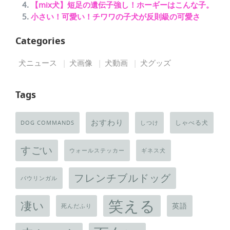
【mix犬】短足の遺伝子強し！ホーギーはこんな子。
小さい！可愛い！チワワの子犬が反則級の可愛さ
Categories
犬ニュース
犬画像
犬動画
犬グッズ
Tags
おすわり
しゃべる犬
DOG COMMANDS
しつけ
すごい
ウォールステッカー
ギネス犬
フレンチブルドッグ
バウリンガル
笑える
凄い
英語
死んだふり