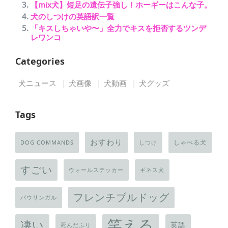
【mix犬】短足の遺伝子強し！ホーギーはこんな子。
犬のしつけの英語訳一覧
「キスしちゃいや〜」全力でキスを拒否するツンデ
レワンコ
Categories
犬ニュース
犬画像
犬動画
犬グッズ
Tags
おすわり
しゃべる犬
DOG COMMANDS
しつけ
すごい
ウォールステッカー
ギネス犬
フレンチブルドッグ
バウリンガル
笑える
凄い
英語
死んだふり