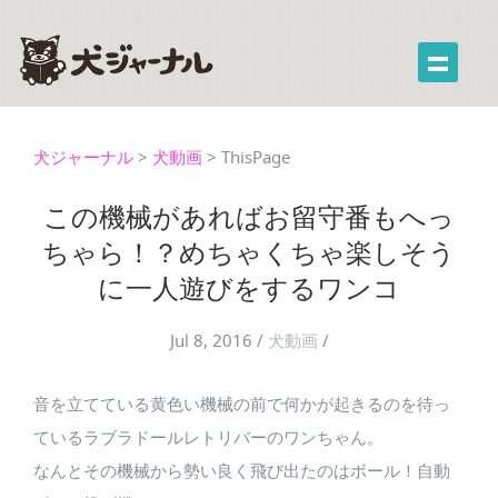
犬ジャーナル
>
犬動画
>
ThisPage
この機械があればお留守番もへっ
ちゃら！？めちゃくちゃ楽しそう
に一人遊びをするワンコ
Jul 8, 2016
/
犬動画
/
音を立てている黄色い機械の前で何かが起きるのを待っ
ているラブラドールレトリバーのワンちゃん。
なんとその機械から勢い良く飛び出たのはボール！自動