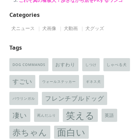
これぞ真の看板犬！歩きながら店をPRするワンコ
Categories
犬ニュース
犬画像
犬動画
犬グッズ
Tags
おすわり
しゃべる犬
DOG COMMANDS
しつけ
すごい
ウォールステッカー
ギネス犬
フレンチブルドッグ
バウリンガル
笑える
凄い
英語
死んだふり
面白い
赤ちゃん