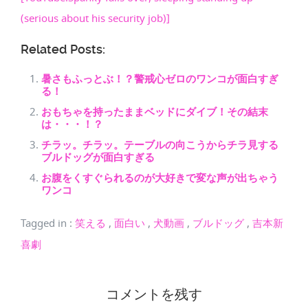
(serious about his security job)]
Related Posts:
暑さもふっとぶ！？警戒心ゼロのワンコが面白すぎ
る！
おもちゃを持ったままベッドにダイブ！その結末
は・・・！？
チラッ。チラッ。テーブルの向こうからチラ見する
ブルドッグが面白すぎる
お腹をくすぐられるのが大好きで変な声が出ちゃう
ワンコ
Tagged in
:
笑える
,
面白い
,
犬動画
,
ブルドッグ
,
吉本新
喜劇
コメントを残す