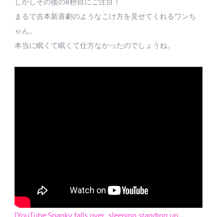
しかしその後の8秒目にご注目！
まるで吉本新喜劇のようなこけ方を見せてくれるワンち
ゃん。
本当に眠くて眠くて仕方なかったのでしょうね。
[YouTube:Spanky falls over, sleeping standing up