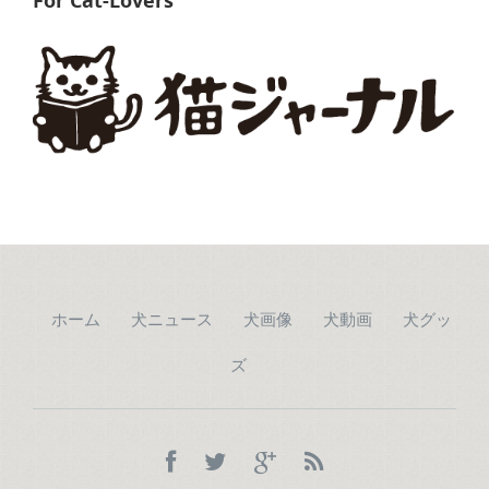
For Cat-Lovers
ホーム
犬ニュース
犬画像
犬動画
犬グッ
ズ