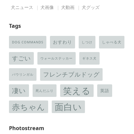
犬ニュース
犬画像
犬動画
犬グッズ
Tags
おすわり
しゃべる犬
DOG COMMANDS
しつけ
すごい
ウォールステッカー
ギネス犬
フレンチブルドッグ
バウリンガル
笑える
凄い
英語
死んだふり
面白い
赤ちゃん
Photostream