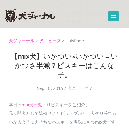
犬ジャーナル
>
犬ニュース
>
ThisPage
【mix犬】いかつい×いかつい＝い
かつさ半減？ピスキーはこんな
子。
Sep 18, 2015
/
犬ニュース
/
本日は
mix犬一覧
よりピスキーをご紹介。
元々闘犬として繁殖されたピットブルと、犬ぞり等でも
わかるように力持ちなハスキーを両親にもつmix犬です。