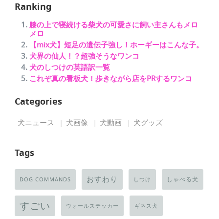
Ranking
膝の上で寝続ける柴犬の可愛さに飼い主さんもメロ
メロ
【mix犬】短足の遺伝子強し！ホーギーはこんな子。
犬界の仙人！？超強そうなワンコ
犬のしつけの英語訳一覧
これぞ真の看板犬！歩きながら店をPRするワンコ
Categories
犬ニュース
犬画像
犬動画
犬グッズ
Tags
おすわり
しゃべる犬
DOG COMMANDS
しつけ
すごい
ウォールステッカー
ギネス犬