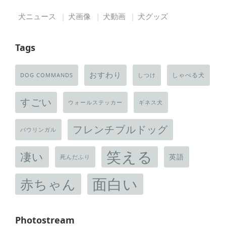
犬ニュース
犬画像
犬動画
犬グッズ
Tags
おすわり
しゃべる犬
DOG COMMANDS
しつけ
すごい
ウォールステッカー
ギネス犬
フレンチブルドッグ
バウリンガル
笑える
凄い
英語
死んだふり
面白い
赤ちゃん
Photostream