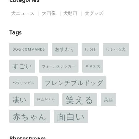
犬ニュース
犬画像
犬動画
犬グッズ
Tags
おすわり
しゃべる犬
DOG COMMANDS
しつけ
すごい
ウォールステッカー
ギネス犬
フレンチブルドッグ
バウリンガル
笑える
凄い
英語
死んだふり
面白い
赤ちゃん
Photostream