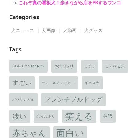
これぞ真の看板犬！歩きながら店をPRするワンコ
Categories
犬ニュース
犬画像
犬動画
犬グッズ
Tags
おすわり
しゃべる犬
DOG COMMANDS
しつけ
すごい
ウォールステッカー
ギネス犬
フレンチブルドッグ
バウリンガル
笑える
凄い
英語
死んだふり
面白い
赤ちゃん