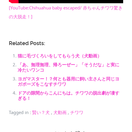
[YouTube:Chihuahua baby escaped/ 赤ちゃんチワワ驚き
の大脱走！]
Related Posts:
猫に毛づくろいをしてもらう犬（犬動画）
「あ、無理無理、帰ろーぜー」「そうだな」と実に
冷たいワンコ
ヨガマスター！？何とも器用に飼い主さんと同じヨ
ガポーズをこなすチワワ
ドアの隙間からこんにちは。チワワの脱出劇が凄す
ぎる！
Tagged in
:
賢い？犬
,
犬動画
,
チワワ