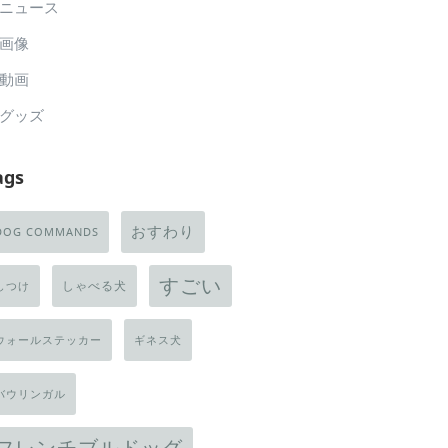
ニュース
画像
動画
グッズ
ags
おすわり
DOG COMMANDS
すごい
しゃべる犬
しつけ
ウォールステッカー
ギネス犬
バウリンガル
フレンチブルドッグ