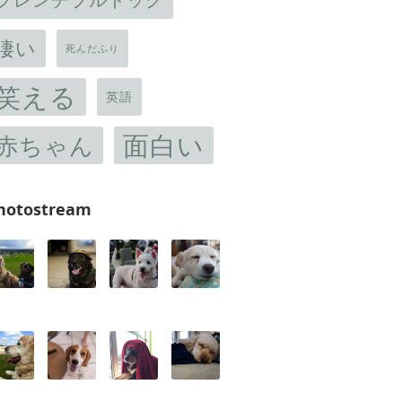
凄い
死んだふり
笑える
英語
面白い
赤ちゃん
hotostream