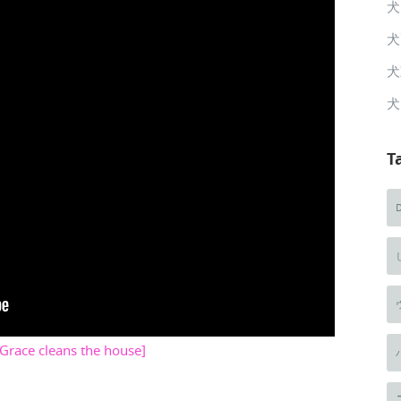
犬
犬
犬
犬
T
 Grace cleans the house]