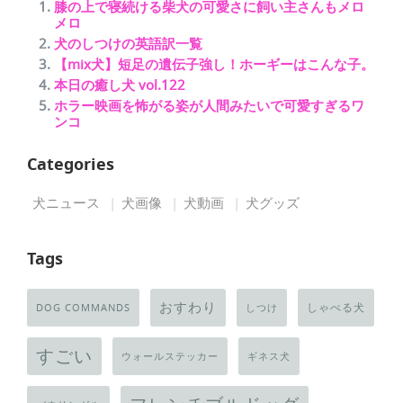
膝の上で寝続ける柴犬の可愛さに飼い主さんもメロ
メロ
犬のしつけの英語訳一覧
【mix犬】短足の遺伝子強し！ホーギーはこんな子。
本日の癒し犬 vol.122
ホラー映画を怖がる姿が人間みたいで可愛すぎるワ
ンコ
Categories
犬ニュース
犬画像
犬動画
犬グッズ
Tags
おすわり
しゃべる犬
DOG COMMANDS
しつけ
すごい
ウォールステッカー
ギネス犬