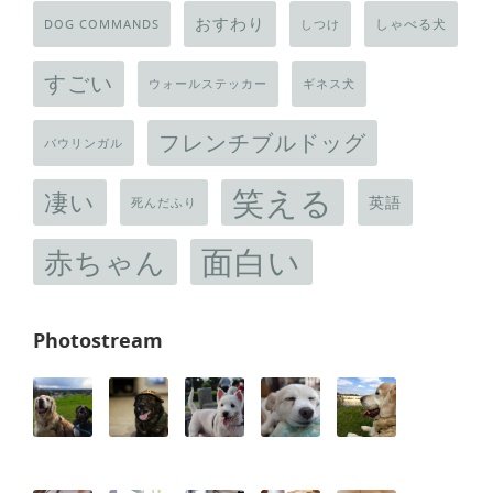
おすわり
しゃべる犬
DOG COMMANDS
しつけ
すごい
ウォールステッカー
ギネス犬
フレンチブルドッグ
バウリンガル
笑える
凄い
英語
死んだふり
面白い
赤ちゃん
Photostream