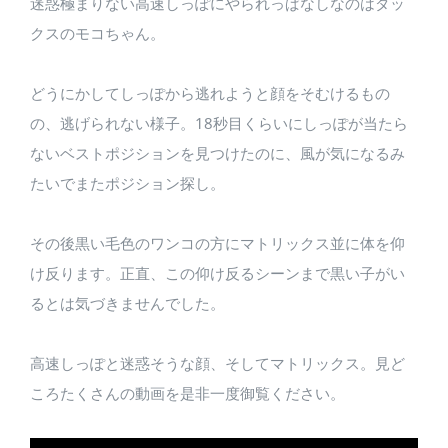
迷惑極まりない高速しっぽにやられっぱなしなのはダッ
クスのモコちゃん。
どうにかしてしっぽから逃れようと顔をそむけるもの
の、逃げられない様子。18秒目くらいにしっぽが当たら
ないベストポジションを見つけたのに、風が気になるみ
たいでまたポジション探し。
その後黒い毛色のワンコの方にマトリックス並に体を仰
け反ります。正直、この仰け反るシーンまで黒い子がい
るとは気づきませんでした。
高速しっぽと迷惑そうな顔、そしてマトリックス。見ど
ころたくさんの動画を是非一度御覧ください。