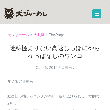
犬ジャーナル
>
犬動画
>
ThisPage
迷惑極まりない高速しっぽにやら
れっぱなしのワンコ
Oct 26, 2016
/
犬動画
/
笑える定番動画！
動画初っ端からゴングが鳴り、繰り広げられる一方的な
戦い。