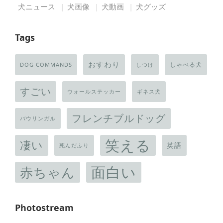
犬ニュース
犬画像
犬動画
犬グッズ
Tags
おすわり
しゃべる犬
DOG COMMANDS
しつけ
すごい
ウォールステッカー
ギネス犬
フレンチブルドッグ
バウリンガル
笑える
凄い
英語
死んだふり
面白い
赤ちゃん
Photostream