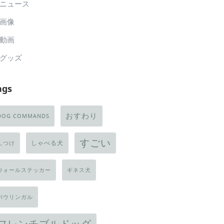
ニュース
画像
動画
グッズ
ags
おすわり
DOG COMMANDS
すごい
しゃべる犬
しつけ
ウォールステッカー
ギネス犬
バウリンガル
フレンチブルドッグ