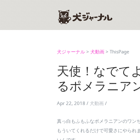
犬ジャーナル
>
犬動画
>
ThisPage
天使！なでて
るポメラニア
Apr 22, 2018
/
犬動画
/
真っ白もふもふなポメラニアンのワン
もういてくれるだけで可愛さにやられ
いんです。