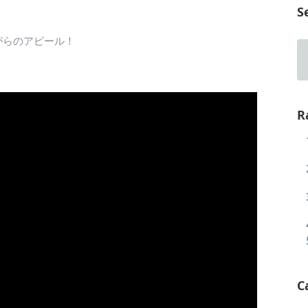
S
がらのアピール！
R
C