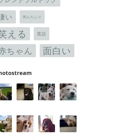
凄い
死んだふり
笑える
英語
面白い
赤ちゃん
hotostream