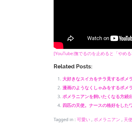
[YouTube:撫でるのを止めると「や
Related Posts:
大好きなスイカをチラ見するポメ
漫画のようなくしゃみをするポメ
ポメラニアンを飼いたくなる方続
四匹の天使。ナースの格好をした
Tagged in
:
可愛い
,
ポメラニアン
,
天