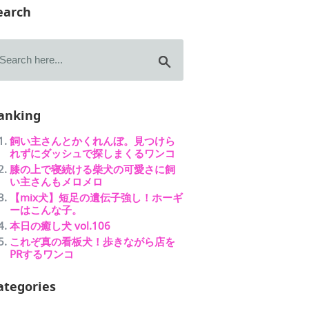
earch
anking
飼い主さんとかくれんぼ。見つけら
れずにダッシュで探しまくるワンコ
膝の上で寝続ける柴犬の可愛さに飼
い主さんもメロメロ
【mix犬】短足の遺伝子強し！ホーギ
ーはこんな子。
本日の癒し犬 vol.106
これぞ真の看板犬！歩きながら店を
PRするワンコ
ategories