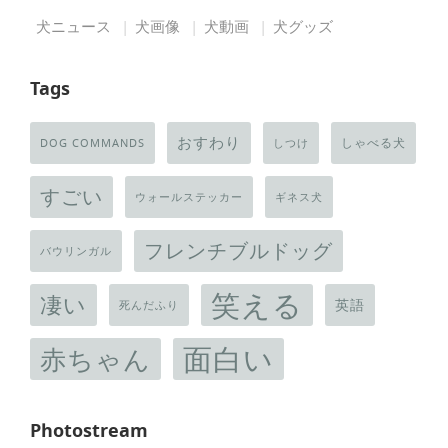
犬ニュース
犬画像
犬動画
犬グッズ
Tags
おすわり
しゃべる犬
DOG COMMANDS
しつけ
すごい
ウォールステッカー
ギネス犬
フレンチブルドッグ
バウリンガル
笑える
凄い
英語
死んだふり
面白い
赤ちゃん
Photostream