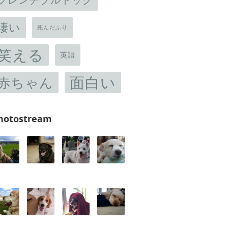
凄い
死んだふり
笑える
英語
面白い
赤ちゃん
hotostream