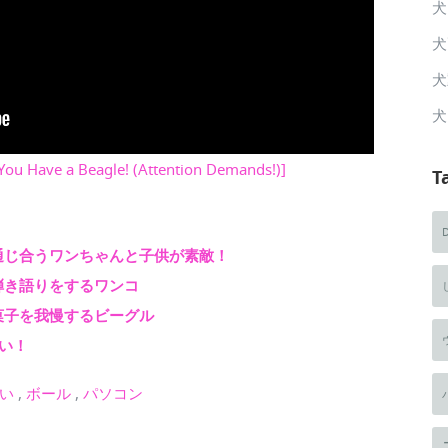
犬
犬
犬
犬
u Have a Beagle! (Attention Demands!)]
T
通じ合うワンちゃんと子供が素敵！
弾き語りをするワンコ
菓子を我慢するビーグル
い！
い
,
ボール
,
パソコン