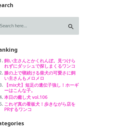
earch
anking
飼い主さんとかくれんぼ。見つけら
れずにダッシュで探しまくるワンコ
膝の上で寝続ける柴犬の可愛さに飼
い主さんもメロメロ
【mix犬】短足の遺伝子強し！ホーギ
ーはこんな子。
本日の癒し犬 vol.106
これぞ真の看板犬！歩きながら店を
PRするワンコ
ategories