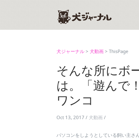
犬ジャーナル
>
犬動画
>
ThisPage
そんな所にボ
は。「遊んで
ワンコ
Oct 13, 2017
/
犬動画
/
パソコンをしようとしている飼い主さ