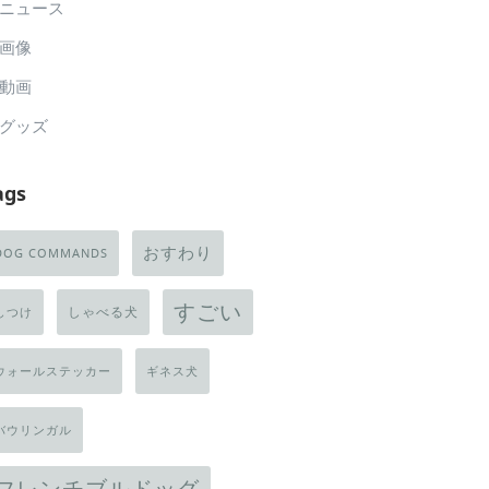
ニュース
画像
動画
グッズ
ags
おすわり
DOG COMMANDS
すごい
しゃべる犬
しつけ
ウォールステッカー
ギネス犬
バウリンガル
フレンチブルドッグ