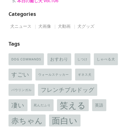
本日の癒し犬 vol.106
Categories
犬ニュース
犬画像
犬動画
犬グッズ
Tags
おすわり
しゃべる犬
DOG COMMANDS
しつけ
すごい
ウォールステッカー
ギネス犬
フレンチブルドッグ
バウリンガル
笑える
凄い
英語
死んだふり
面白い
赤ちゃん