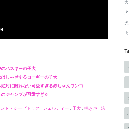
犬
犬
犬
犬
T
中のハスキーの子犬
大はしゃぎするコーギーの子犬
ら絶対に離れない可愛すぎる赤ちゃんワンコ
てのジャンプが可愛すぎる
ランド・シープドッグ
,
シェルティー
,
子犬
,
鳴き声
,
遠