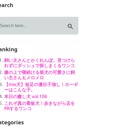
earch
anking
飼い主さんとかくれんぼ。見つけら
れずにダッシュで探しまくるワンコ
膝の上で寝続ける柴犬の可愛さに飼
い主さんもメロメロ
【mix犬】短足の遺伝子強し！ホーギ
ーはこんな子。
本日の癒し犬 vol.106
これぞ真の看板犬！歩きながら店を
PRするワンコ
ategories