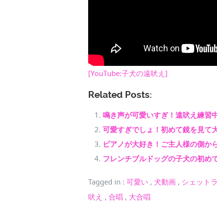
[YouTube:子犬の遠吠え]
Related Posts:
鳴き声が可愛いすぎ！遠吠え練習
可愛すぎでしょ！初めて鏡を見て
ピアノが大好き！ご主人様の側か
フレンチブルドッグの子犬の初め
Tagged in
:
可愛い
,
犬動画
,
シェット
吠え
,
合唱
,
大合唱