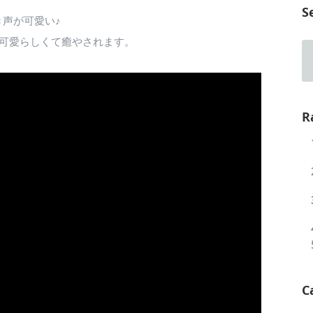
S
声が可愛い♪
た可愛らしくて癒やされます。
R
C