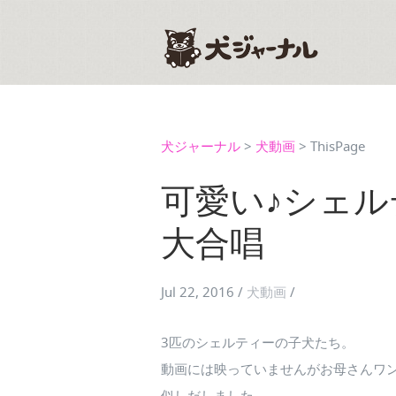
犬ジャーナル
>
犬動画
>
ThisPage
可愛い♪シェ
大合唱
Jul 22, 2016
/
犬動画
/
3匹のシェルティーの子犬たち。
動画には映っていませんがお母さんワ
似しだしました。