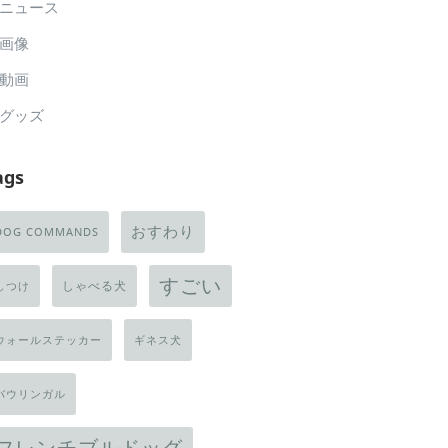
ニュース
画像
動画
グッズ
ags
おすわり
DOG COMMANDS
すごい
しゃべる犬
しつけ
ウォールステッカー
ギネス犬
バウリンガル
フレンチブルドッグ