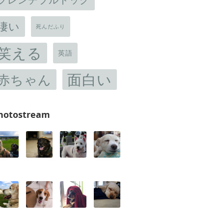
凄い
死んだふり
笑える
英語
面白い
赤ちゃん
hotostream