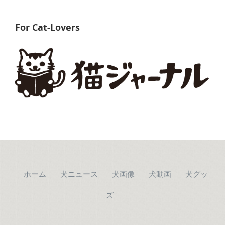
For Cat-Lovers
ホーム
犬ニュース
犬画像
犬動画
犬グッ
ズ