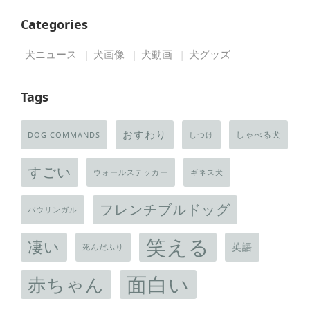
Categories
犬ニュース
犬画像
犬動画
犬グッズ
Tags
おすわり
しゃべる犬
DOG COMMANDS
しつけ
すごい
ウォールステッカー
ギネス犬
フレンチブルドッグ
バウリンガル
笑える
凄い
英語
死んだふり
面白い
赤ちゃん