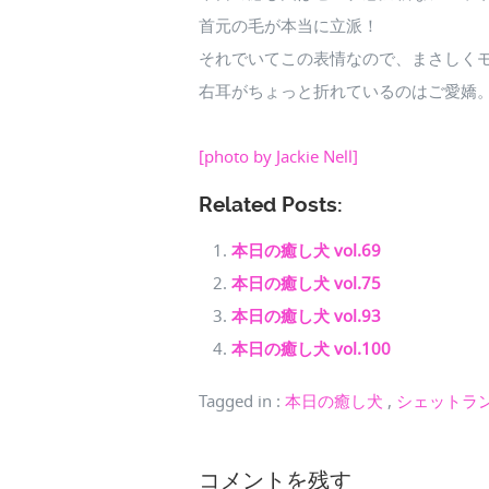
首元の毛が本当に立派！
それでいてこの表情なので、まさしく
右耳がちょっと折れているのはご愛嬌
[photo by Jackie Nell]
Related Posts:
本日の癒し犬 vol.69
本日の癒し犬 vol.75
本日の癒し犬 vol.93
本日の癒し犬 vol.100
Tagged in
:
本日の癒し犬
,
シェットラ
コメントを残す