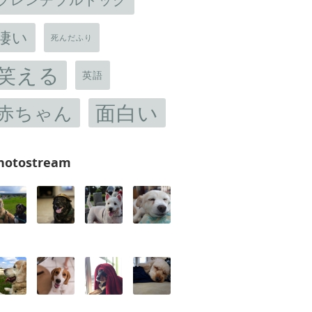
凄い
死んだふり
笑える
英語
面白い
赤ちゃん
hotostream