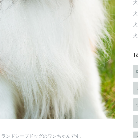
犬
犬
犬
犬
T
トランドシープドッグのワンちゃんです。