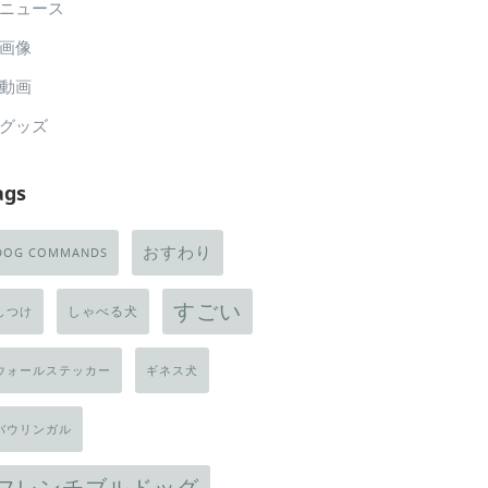
ニュース
画像
動画
グッズ
ags
おすわり
DOG COMMANDS
すごい
しゃべる犬
しつけ
ウォールステッカー
ギネス犬
バウリンガル
フレンチブルドッグ