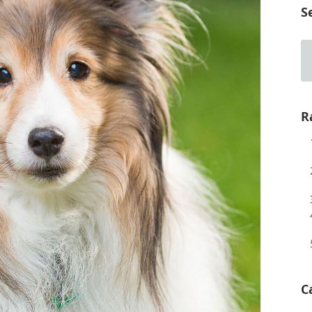
S
R
C