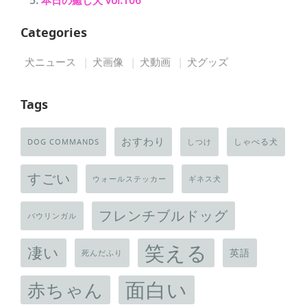
本日の癒し犬 vol.106
Categories
犬ニュース
犬画像
犬動画
犬グッズ
Tags
おすわり
しゃべる犬
DOG COMMANDS
しつけ
すごい
ウォールステッカー
ギネス犬
フレンチブルドッグ
バウリンガル
笑える
凄い
英語
死んだふり
面白い
赤ちゃん