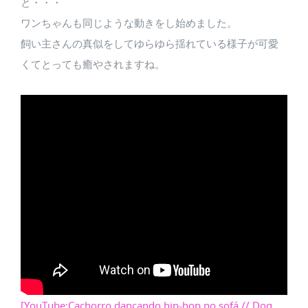
と・・・
ワンちゃんも同じような動きをし始めました。
飼い主さんの真似をしてゆらゆら揺れている様子が可愛
くてとっても癒やされますね。
[YouTube:Cachorro dançando hip-hop no sofá // Dog