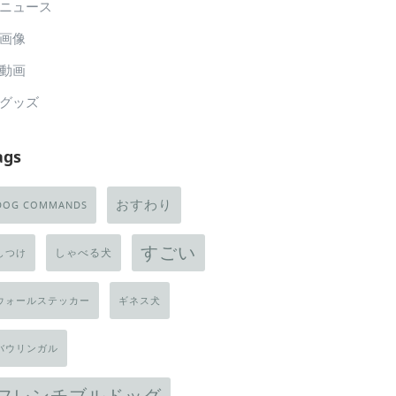
ニュース
画像
動画
グッズ
ags
おすわり
DOG COMMANDS
すごい
しゃべる犬
しつけ
ウォールステッカー
ギネス犬
バウリンガル
フレンチブルドッグ