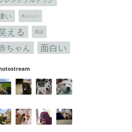
凄い
死んだふり
笑える
英語
面白い
赤ちゃん
hotostream