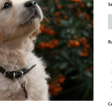
S
R
C