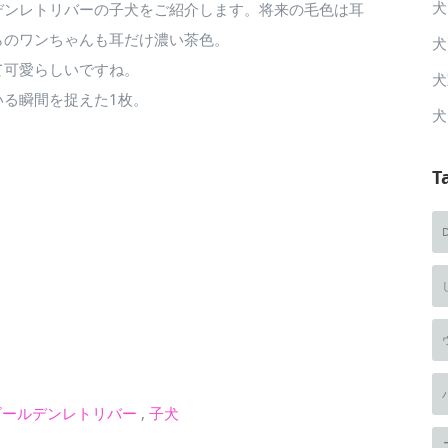
犬
デンレトリバーの子犬をご紹介します。
将来の毛色は耳
らのワンちゃんも耳だけ濃い茶色。
犬
て可愛らしいですね。
犬
いる瞬間を捉えた1枚。
犬
。
T
ゴールデンレトリバー
,
子犬