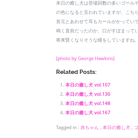
本日の癒し犬は登場回数の多いゴール
の色になると言われていますが、こち
首元とあわせて耳もカールがかってい
鳴く直前だったのか、口がすぼまって
将来賢くなりそうな瞳をしていますね
[photo by George Hawkins]
Related Posts:
本日の癒し犬 vol.107
本日の癒し犬 vol.130
本日の癒し犬 vol.148
本日の癒し犬 vol.167
Tagged in
:
赤ちゃん
,
本日の癒し犬
,