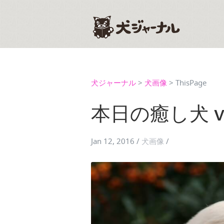
犬ジャーナル
>
犬画像
>
ThisPage
本日の癒し犬 vol
Jan 12, 2016
/
犬画像
/