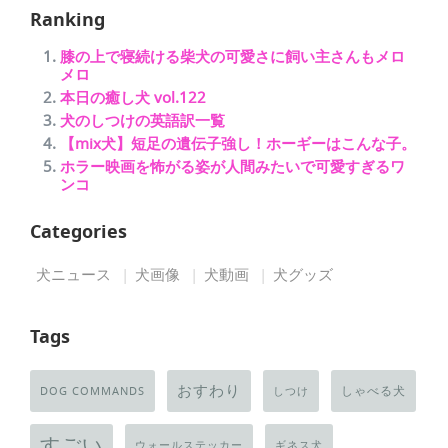
Ranking
膝の上で寝続ける柴犬の可愛さに飼い主さんもメロ
メロ
本日の癒し犬 vol.122
犬のしつけの英語訳一覧
【mix犬】短足の遺伝子強し！ホーギーはこんな子。
ホラー映画を怖がる姿が人間みたいで可愛すぎるワ
ンコ
Categories
犬ニュース
犬画像
犬動画
犬グッズ
Tags
おすわり
しゃべる犬
DOG COMMANDS
しつけ
すごい
ウォールステッカー
ギネス犬