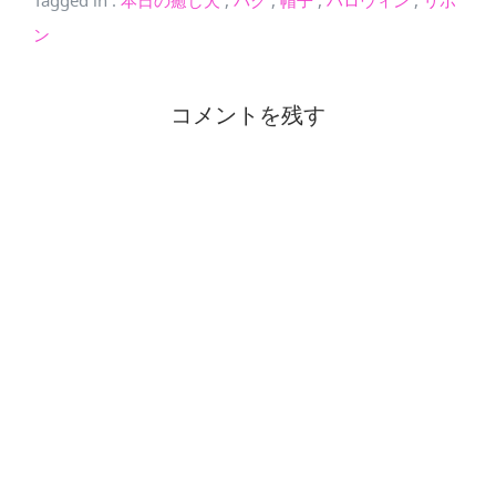
本日の癒し犬
パグ
帽子
ハロウィン
リボ
ン
コメントを残す