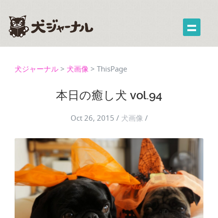
犬ジャーナル
>
犬画像
>
ThisPage
本日の癒し犬 vol.94
Oct 26, 2015
/
犬画像
/