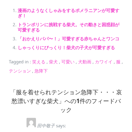
漫画のようなくしゃみをするポメラニアンが可愛す
ぎ！
トランポリンに挑戦する柴犬。その動きと困惑顔が
可愛すぎる
「おかえりパパ〜！」可愛すぎる赤ちゃんとワンコ
しゃっくりにびっくり！柴犬の子犬が可愛すぎる
Tagged in
:
笑える
,
柴犬
,
可愛い
,
犬動画
,
カワイイ
,
服
,
テンション
,
急降下
「服を着せられテンション急降下・・・哀
愁漂いすぎな柴犬」への1件のフィードバ
ック
田中敬子
says: