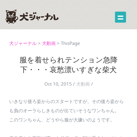
犬ジャーナル
>
犬動画
>
ThisPage
服を着せられテンション急降
下・・・哀愁漂いすぎな柴犬
Oct 10, 2015
/
犬動画
/
いきなり後ろ姿からのスタートですが、その後ろ姿から
も負のオーラらしきものが出ていそうなワンちゃん。
このワンちゃん、どうやら服が大嫌いのようです。