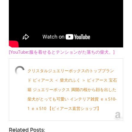
[YouTube:服を着せるとテンションがた落ちの柴犬。]
クリスタルジュエリーボックスのトップブラン
ド ピィアース ＜ 柴犬のふく ＞ ピィアース 宝石
箱 ジュエリーボックス 満開の桜から顔を出した
柴犬がとっても可愛い インテリア雑貨 ｅｘ510-
1 ｅｘ510 【ピィアース直営ショップ】
Related Posts: