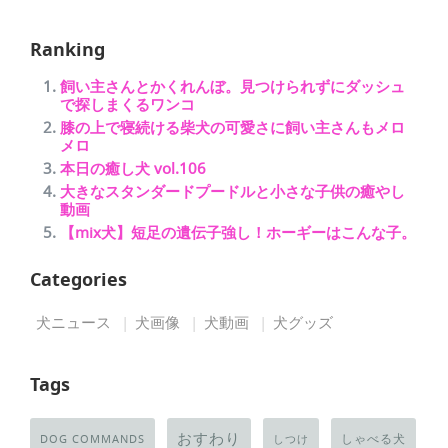
Ranking
飼い主さんとかくれんぼ。見つけられずにダッシュ
で探しまくるワンコ
膝の上で寝続ける柴犬の可愛さに飼い主さんもメロ
メロ
本日の癒し犬 vol.106
大きなスタンダードプードルと小さな子供の癒やし
動画
【mix犬】短足の遺伝子強し！ホーギーはこんな子。
Categories
犬ニュース
犬画像
犬動画
犬グッズ
Tags
おすわり
しゃべる犬
DOG COMMANDS
しつけ