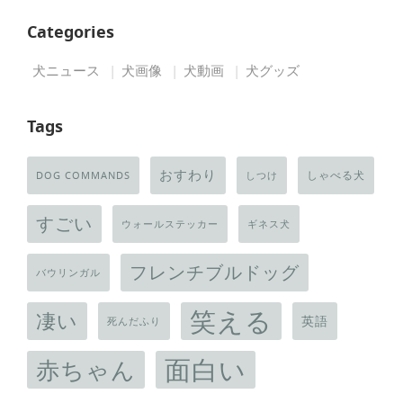
Categories
犬ニュース
犬画像
犬動画
犬グッズ
Tags
おすわり
しゃべる犬
DOG COMMANDS
しつけ
すごい
ウォールステッカー
ギネス犬
フレンチブルドッグ
バウリンガル
笑える
凄い
英語
死んだふり
面白い
赤ちゃん