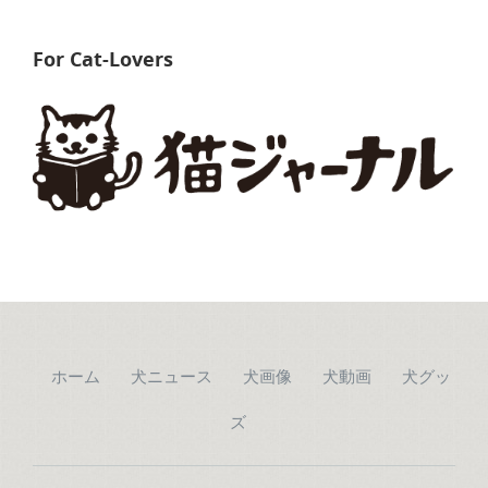
For Cat-Lovers
ホーム
犬ニュース
犬画像
犬動画
犬グッ
ズ