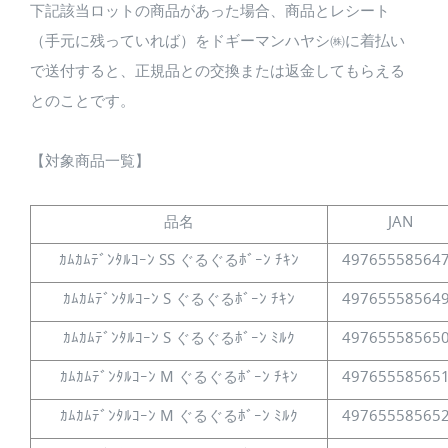
下記該当ロットの商品があった場合、商品とレシート
（手元に残っていれば）をドギーマンハヤシ㈱に着払い
で送付すると、正規品との交換または返金してもらえる
とのことです。
【対象商品一覧】
品名
JAN
ｶﾑｶﾑﾃﾞﾝﾀﾙｺｰﾝ SS ぐるぐるﾎﾞｰﾝ ﾁｷﾝ
49765558564
ｶﾑｶﾑﾃﾞﾝﾀﾙｺｰﾝ S ぐるぐるﾎﾞｰﾝ ﾁｷﾝ
49765558564
ｶﾑｶﾑﾃﾞﾝﾀﾙｺｰﾝ S ぐるぐるﾎﾞｰﾝ ﾐﾙｸ
49765558565
ｶﾑｶﾑﾃﾞﾝﾀﾙｺｰﾝ M ぐるぐるﾎﾞｰﾝ ﾁｷﾝ
49765558565
ｶﾑｶﾑﾃﾞﾝﾀﾙｺｰﾝ M ぐるぐるﾎﾞｰﾝ ﾐﾙｸ
49765558565