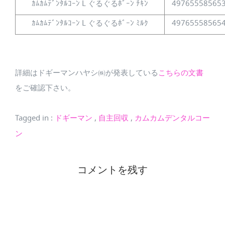
ｶﾑｶﾑﾃﾞﾝﾀﾙｺｰﾝ L ぐるぐるﾎﾞｰﾝ ﾁｷﾝ
49765558565
ｶﾑｶﾑﾃﾞﾝﾀﾙｺｰﾝ L ぐるぐるﾎﾞｰﾝ ﾐﾙｸ
49765558565
詳細はドギーマンハヤシ㈱が発表している
こちらの文書
をご確認下さい。
Tagged in
:
ドギーマン
,
自主回収
,
カムカムデンタルコー
ン
コメントを残す