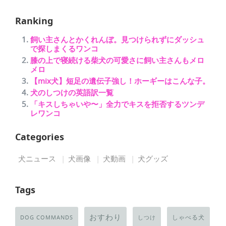
Ranking
飼い主さんとかくれんぼ。見つけられずにダッシュ
で探しまくるワンコ
膝の上で寝続ける柴犬の可愛さに飼い主さんもメロ
メロ
【mix犬】短足の遺伝子強し！ホーギーはこんな子。
犬のしつけの英語訳一覧
「キスしちゃいや〜」全力でキスを拒否するツンデ
レワンコ
Categories
犬ニュース
犬画像
犬動画
犬グッズ
Tags
おすわり
しゃべる犬
DOG COMMANDS
しつけ