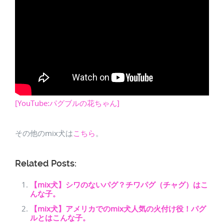
[YouTube:パグブルの花ちゃん]
その他のmix犬は
こちら
。
Related Posts:
【mix犬】シワのないパグ？チワパグ（チャグ）はこ
んな子。
【mix犬】アメリカでのmix犬人気の火付け役！パグ
ルとはこんな子。