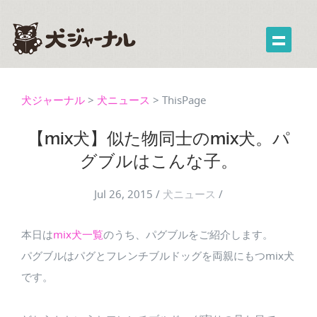
犬ジャーナル
>
犬ニュース
>
ThisPage
【mix犬】似た物同士のmix犬。パ
グブルはこんな子。
Jul 26, 2015
/
犬ニュース
/
本日は
mix犬一覧
のうち、パグブルをご紹介します。
パグブルはパグとフレンチブルドッグを両親にもつmix犬
です。