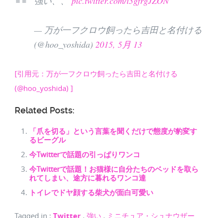
強い、、
pic.twitter.com/i3gfrgJZON
— 万が一フクロウ飼ったら吉田と名付ける
(@hoo_yoshida)
2015, 5月 13
[引用元：万が一フクロウ飼ったら吉田と名付ける
(@hoo_yoshida) ]
Related Posts:
「爪を切る」という言葉を聞くだけで態度が豹変す
るビーグル
今Twitterで話題の引っぱりワンコ
今Twitterで話題！お猫様に自分たちのベッドを取ら
れてしまい、途方に暮れるワンコ達
トイレでドヤ顔する柴犬が面白可愛い
Tagged in
:
Twitter
,
強い
,
ミニチュア・シュナウザー