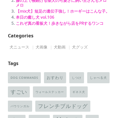
膝の上で寝続ける柴犬の可愛さに飼い主さんもメロ
メロ
【mix犬】短足の遺伝子強し！ホーギーはこんな子。
本日の癒し犬 vol.106
これぞ真の看板犬！歩きながら店をPRするワンコ
Categories
犬ニュース
犬画像
犬動画
犬グッズ
Tags
おすわり
しゃべる犬
DOG COMMANDS
しつけ
すごい
ウォールステッカー
ギネス犬
フレンチブルドッグ
バウリンガル