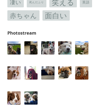
笑える
凄い
英語
死んだふり
面白い
赤ちゃん
Photostream