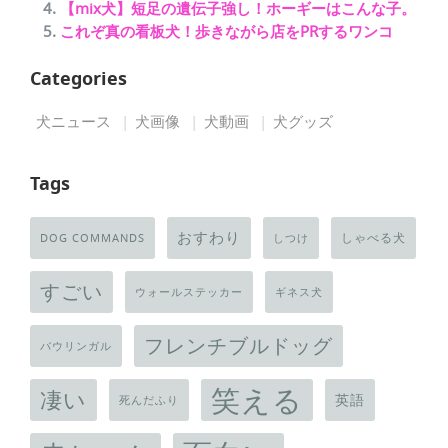
【mix犬】短足の遺伝子強し！ホーギーはこんな子。
これぞ真の看板犬！歩きながら店をPRするワンコ
Categories
犬ニュース
犬画像
犬動画
犬グッズ
Tags
おすわり
しゃべる犬
DOG COMMANDS
しつけ
すごい
ウォールステッカー
ギネス犬
フレンチブルドッグ
バウリンガル
笑える
凄い
英語
死んだふり